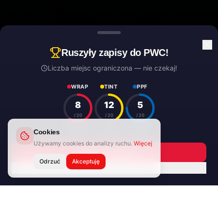
Ruszyły zapisy do PWC!
Liczba miejsc ograniczona — nie czekaj!
WRAP
TINT
PPF
8
12
5
/
20
/
20
/
20
wolnych
wolnych
wolnych
Cookies
Używamy cookies do analizy ruchu.
Więcej
ODKRYJ WIĘCEJ
Zapisz się teraz
Odrzuć
Akceptuję
Nie pokazuj więcej