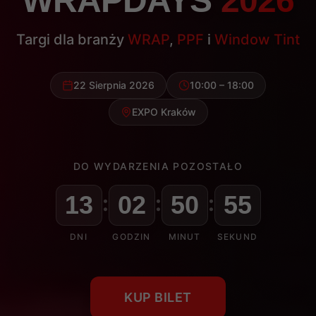
WRAPDAYS
2026
Targi dla branży
WRAP
,
PPF
i
Window Tint
22 Sierpnia 2026
10:00 – 18:00
EXPO Kraków
DO WYDARZENIA POZOSTAŁO
13
:
02
:
50
:
51
DNI
GODZIN
MINUT
SEKUND
KUP BILET